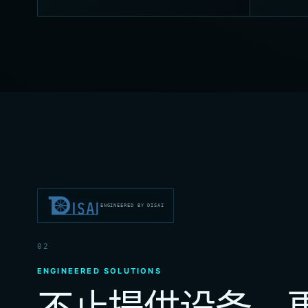
ENGINEERED BY DISAI
02
ENGINEERED SOLUTIONS
不止提供设备，