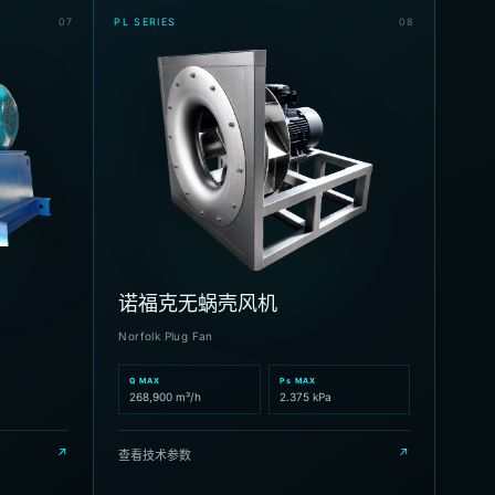
0
7
PL SERIES
0
8
诺福克无蜗壳风机
Norfolk Plug Fan
Q MAX
Ps MAX
268,900 m³/h
2.375 kPa
↗
↗
查看技术参数