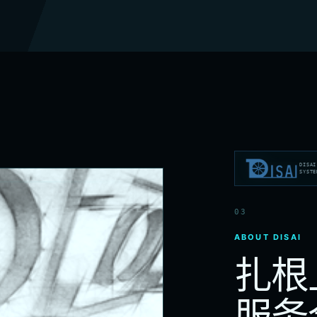
DISAI
SYSTE
03
ABOUT DISAI
扎根
服务