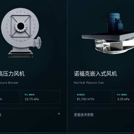
高压力风机
诺福克嵌入式风机
ssure Blower
Norfolk Plenum Fan
Ps MAX
Q MAX
Ps MAX
/h
22.75 kPa
81,700 m³/h
3.25 kPa
↗
数
查看技术参数