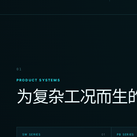
01
PRODUCT SYSTEMS
为复杂工况而生
SW SERIES
0
1
PB SERIES