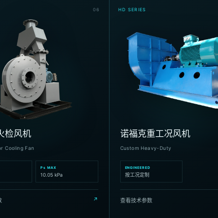
0
6
HD SERIES
火检风机
诺福克重工况风机
or Cooling Fan
Custom Heavy-Duty
Ps MAX
ENGINEERED
10.05 kPa
按工况定制
↗
数
查看技术参数