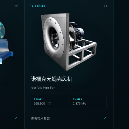
0
7
PL SERIES
0
8
诺福克无蜗壳风机
Norfolk Plug Fan
Q MAX
Ps MAX
268,900 m³/h
2.375 kPa
↗
↗
查看技术参数