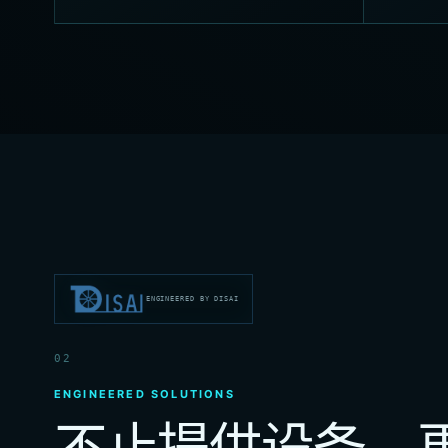
ENGINEERED BY DISAI
02
ENGINEERED SOLUTIONS
不止提供设备，