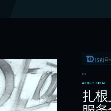
DISAI
SYSTE
03
ABOUT DISAI
扎根
服务