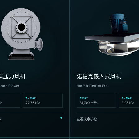
高压力风机
诺福克嵌入式风机
ssure Blower
Norfolk Plenum Fan
Ps MAX
Q MAX
Ps MAX
/h
22.75 kPa
81,700 m³/h
3.25 kPa
↗
数
查看技术参数