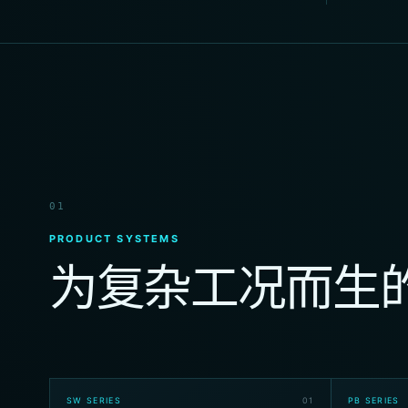
01
PRODUCT SYSTEMS
为复杂工况而生
SW SERIES
0
1
PB SERIES