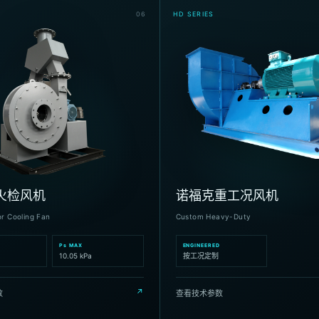
0
6
HD SERIES
火检风机
诺福克重工况风机
or Cooling Fan
Custom Heavy-Duty
Ps MAX
ENGINEERED
10.05 kPa
按工况定制
↗
数
查看技术参数